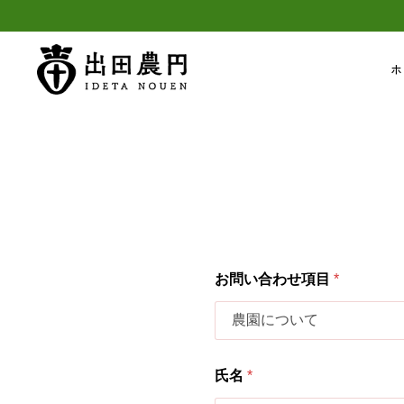
ホ
氏
お問い合わせ項目
*
名
お
問
い
合
わ
氏名
*
せ
項